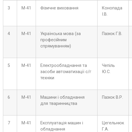
3
М-41
Фізичне виховання
Конопада
І.В.
4
М-41
Українська мова (за
Пазюк Г.В.
професійним
спрямуванням)
5
М-41
Електрообладнання та
Чепіль
засоби автоматизації с/г
Ю.С.
техніки
6
М-41
Машини і обладнання
Пазюк В.Р.
для тваринництва
7
М-41
Експлуатація машин і
Цегельнюк
обладнання
Г.А.