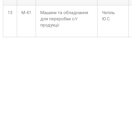
13
М-41
Машини та обладнання
Чепіль
для переробки с/г
Ю.С.
продукції