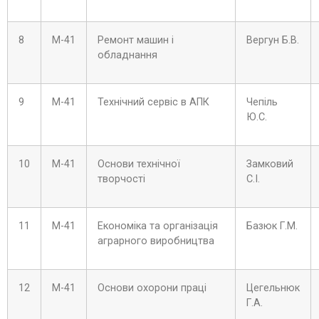
8
М-41
Ремонт машин і
Вергун Б.В.
обладнання
9
М-41
Технічний сервіс в АПК
Чепіль
Ю.С.
10
М-41
Основи технічної
Замковий
творчості
С.І.
11
М-41
Економіка та організація
Базюк Г.М.
аграрного виробництва
12
М-41
Основи охорони праці
Цегельнюк
Г.А.