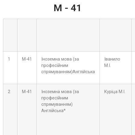
М - 41
1
М-41
Іноземна мова (за
Іванило
професійним
М.І.
спрямуванням)Англійська
2
М-41
Іноземна мова (за
Куріца М.І.
професійним
спрямуванням)
Англійська*