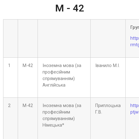
М - 42
Гру
http
rmt
1
М-42
Іноземна мова (за
Іванило М.І.
професійним
спрямуванням)
Англійська
2
М-42
Іноземна мова (за
Приплоцька
http
професійним
Г.В.
ptj
спрямуванням)
Німецька*