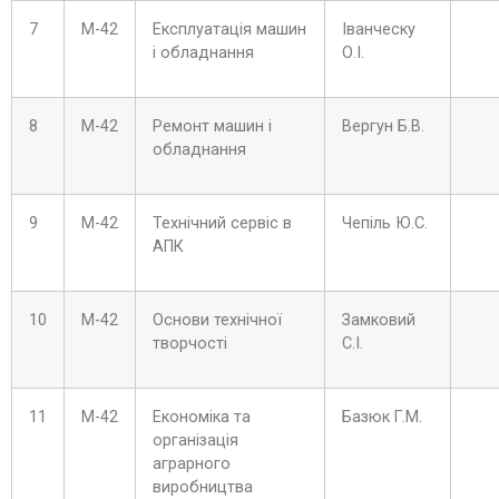
7
М-42
Експлуатація машин
Іванческу
і обладнання
О.І.
8
М-42
Ремонт машин і
Вергун Б.В.
обладнання
9
М-42
Технічний сервіс в
Чепіль Ю.С.
АПК
10
М-42
Основи технічної
Замковий
творчості
С.І.
11
М-42
Економіка та
Базюк Г.М.
організація
аграрного
виробництва