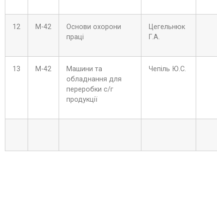
12
М-42
Основи охорони
Цегельнюк
праці
Г.А.
13
М-42
Машини та
Чепіль Ю.С.
обладнання для
переробки с/г
продукції