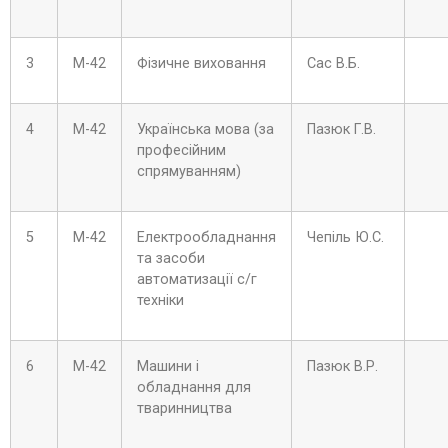
3
М-42
Фізичне виховання
Сас В.Б.
4
М-42
Українська мова (за
Пазюк Г.В.
професійним
спрямуванням)
5
М-42
Електрообладнання
Чепіль Ю.С.
та засоби
автоматизації с/г
техніки
6
М-42
Машини і
Пазюк В.Р.
обладнання для
тваринництва